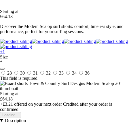
Starting at
£64.18
Discover the Modern Scalop surf shorts: comfort, timeless style, and
performance, perfect for your surfing sessions.
+1
Size
*
28
30
31
32
33
34
36
This field is required
Starting at
£64.18
+£3.21
offered on your next order
Credited after your order is
confirmed
Loading...
Description