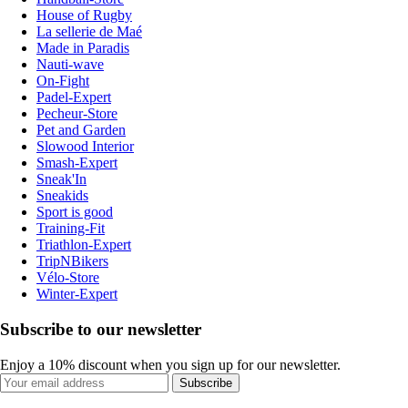
House of Rugby
La sellerie de Maé
Made in Paradis
Nauti-wave
On-Fight
Padel-Expert
Pecheur-Store
Pet and Garden
Slowood Interior
Smash-Expert
Sneak'In
Sneakids
Sport is good
Training-Fit
Triathlon-Expert
TripNBikers
Vélo-Store
Winter-Expert
Subscribe to our newsletter
Enjoy a 10% discount when you sign up for our newsletter.
Subscribe