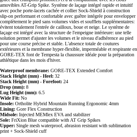
amovibles AT-Grip Spike. Système de laçage intégré rapide et intuitif
avec poche porte-lacets cachée et collier Sock-Shield à construction
slip-on performant et confortable avec guêtre intégrée pour envelopper
complètement le pied sans volumes vides et soufflets supplémentaires:
évitent totalement l'entrée de cailloux, boue et neige. Le système de
laçage est intégré avec la structure de l'empeigne intérieure: une telle
solution permet d'ajuster les volumes et le niveau d'adhérence au pied
pour une course précise et stable. L'absence totale de coutures
extérieures et la membrane hyper-flexible, imperméable et respirante en
GORE-TEX font de Tempesta la chaussure idéale pour la préparation
athlétique dans les mois d'hiver.
Waterproof membrane:
GORE-TEX Extended Comfort
Stack Height (mm) - Heel:
32
Stack Height (mm) - Forefoot:
24
Drop (mm):
8
Lug Height (mm):
6.5
Wide Fit:
No
Insole:
Ortholite Hybrid Mountain Running Ergonomic 4mm
Lining:
Gore Flex Construction
Midsole:
Injected MEMlex EVA and stabilizer
Sole:
FriXion Blue compatible with AT Grip Spikes
Upper:
Single mesh waterproof, abrasion resistant with sublimation
print + Sock-Shield cuff