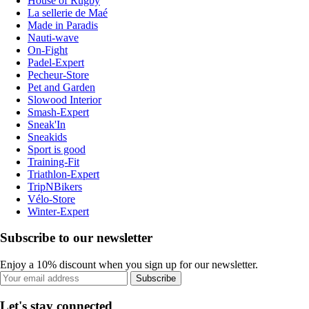
House of Rugby
La sellerie de Maé
Made in Paradis
Nauti-wave
On-Fight
Padel-Expert
Pecheur-Store
Pet and Garden
Slowood Interior
Smash-Expert
Sneak'In
Sneakids
Sport is good
Training-Fit
Triathlon-Expert
TripNBikers
Vélo-Store
Winter-Expert
Subscribe to our newsletter
Enjoy a 10% discount when you sign up for our newsletter.
Subscribe
Let's stay connected