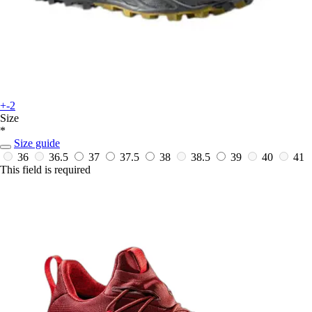
+-2
Size
*
Size guide
36
36.5
37
37.5
38
38.5
39
40
41
This field is required