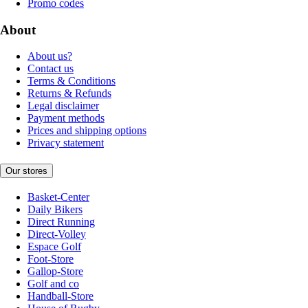
Promo codes
About
About us?
Contact us
Terms & Conditions
Returns & Refunds
Legal disclaimer
Payment methods
Prices and shipping options
Privacy statement
Our stores
Basket-Center
Daily Bikers
Direct Running
Direct-Volley
Espace Golf
Foot-Store
Gallop-Store
Golf and co
Handball-Store