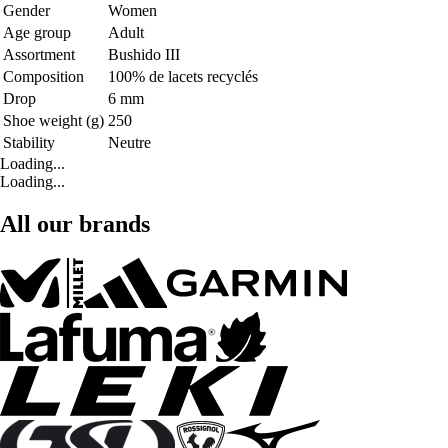
Gender
Women
Age group
Adult
Assortment
Bushido III
Composition
100% de lacets recyclés
Drop
6 mm
Shoe weight (g)
250
Stability
Neutre
Loading...
Loading...
All our brands