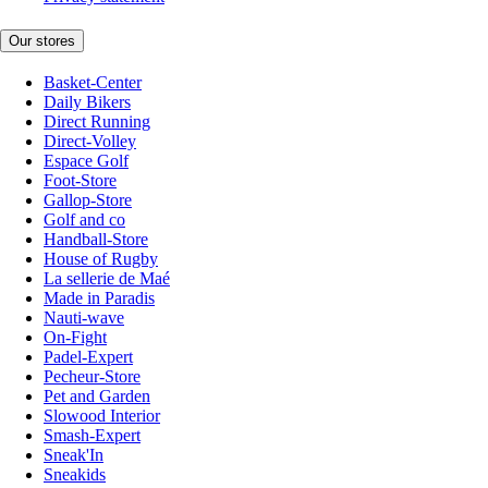
Our stores
Basket-Center
Daily Bikers
Direct Running
Direct-Volley
Espace Golf
Foot-Store
Gallop-Store
Golf and co
Handball-Store
House of Rugby
La sellerie de Maé
Made in Paradis
Nauti-wave
On-Fight
Padel-Expert
Pecheur-Store
Pet and Garden
Slowood Interior
Smash-Expert
Sneak'In
Sneakids