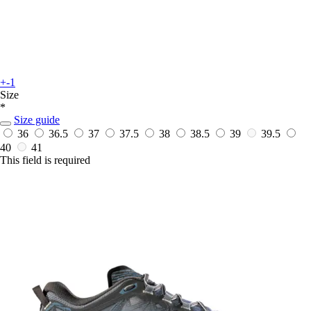
+-1
Size
*
Size guide
36
36.5
37
37.5
38
38.5
39
39.5
40
41
This field is required