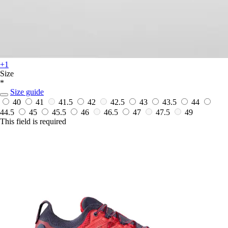
+1
Size
*
Size guide
40
41
41.5
42
42.5
43
43.5
44
44.5
45
45.5
46
46.5
47
47.5
49
This field is required