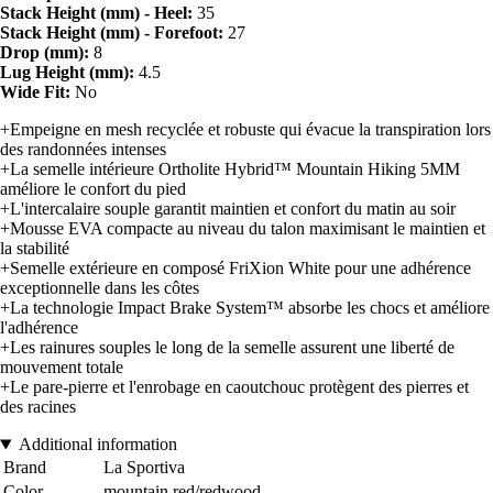
Stack Height (mm) - Heel:
35
Stack Height (mm) - Forefoot:
27
Drop (mm):
8
Lug Height (mm):
4.5
Wide Fit:
No
+Empeigne en mesh recyclée et robuste qui évacue la transpiration lors
des randonnées intenses
+La semelle intérieure Ortholite Hybrid™ Mountain Hiking 5MM
améliore le confort du pied
+L'intercalaire souple garantit maintien et confort du matin au soir
+Mousse EVA compacte au niveau du talon maximisant le maintien et
la stabilité
+Semelle extérieure en composé FriXion White pour une adhérence
exceptionnelle dans les côtes
+La technologie Impact Brake System™ absorbe les chocs et améliore
l'adhérence
+Les rainures souples le long de la semelle assurent une liberté de
mouvement totale
+Le pare-pierre et l'enrobage en caoutchouc protègent des pierres et
des racines
Additional information
Brand
La Sportiva
Color
mountain red/redwood