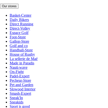
Our stores
Basket-Center
Daily Bikers
Direct Running
Direct-Volley
Espace Golf
Foot-Store
Gallop-Store
Golf and co
Handball-Store
House of Rugby
La sellerie de Maé
Made in Paradis
Nauti-wave
On-Fight
Padel-Expert
Pecheur-Store
Pet and Garden
Slowood Interior
Smash-Expert
Sneak'In
Sneakids
Sport is good