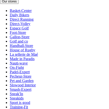
Our stores
Basket-Center
Daily Bikers
Direct Running
Direct-Volley
Espace Golf
Foot-Store
Gallop-Store
Golf and co
Handball-Store
House of Rugby
La sellerie de Maé
Made in Paradis
Nauti-wave
On-Fight
Padel-Expert
Pecheur-Store
Pet and Garden
Slowood Interior
Smash-Expert
Sneak'In
Sneakids
Sport is good
Training-Fit