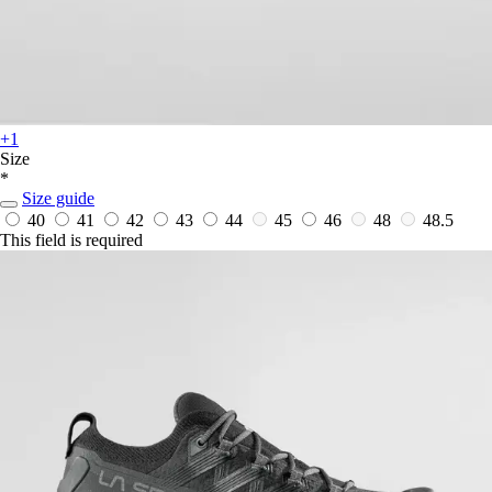
+1
Size
*
Size guide
40
41
42
43
44
45
46
48
48.5
This field is required