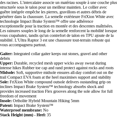
des racines. L'intercalaire associe un matériau souple à une couche plus
structurée sous le talon pour un meilleur maintien. Le collier avec
guêtre intégrée empêche les pierres, gravillons et autres débris de
pénétrer dans la chaussure. La semelle extérieure FriXion White avec
technologie Impact Brake System™ offre une adhérence
exceptionnelle pour la traction en montée et des descentes maîtrisées.
Les rainures souples le long de la semelle renforcent la mobilité lorsque
vous crapahutez, tandis qu'un contrefort de talon en TPU ajoute de la
stabilité. L'Ultra Raptor 3 est une chaussure tout-terrain robuste qui
vous accompagnera partout.
Gaiter:
Integrated collar gaiter keeps out stones, gravel and other
debris
Upper:
Durable, recycled mesh upper wicks away sweat during
intense hikes Rubber toe cap and rand protect against rocks and roots
Midsole:
Soft, supportive midsole ensures all-day comfort out on the
trail Compact EVA foam at the heel maximises support and stability
Sole:
FriXion White compound outsole delivers oustanding grip on
inclines Impact Brake System™ technology absorbs shock and
provides increased traction Flex grooves along the sole allow for full
freedom of movement
Insole:
Ortholite Hybrid Mountain Hiking 5mm
Patent:
Impact Brake System™
Waterproof membrane:
No
Stack Height (mm) - Heel:
35