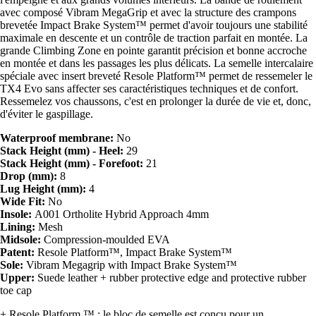
avec composé Vibram MegaGrip et avec la structure des crampons
brevetée Impact Brake System™ permet d'avoir toujours une stabilité
maximale en descente et un contrôle de traction parfait en montée. La
grande Climbing Zone en pointe garantit précision et bonne accroche
en montée et dans les passages les plus délicats. La semelle intercalaire
spéciale avec insert breveté Resole Platform™ permet de ressemeler le
TX4 Evo sans affecter ses caractéristiques techniques et de confort.
Ressemelez vos chaussons, c'est en prolonger la durée de vie et, donc,
d'éviter le gaspillage.
Waterproof membrane:
No
Stack Height (mm) - Heel:
29
Stack Height (mm) - Forefoot:
21
Drop (mm):
8
Lug Height (mm):
4
Wide Fit:
No
Insole:
A001 Ortholite Hybrid Approach 4mm
Lining:
Mesh
Midsole:
Compression-moulded EVA
Patent:
Resole Platform™, Impact Brake System™
Sole:
Vibram Megagrip with Impact Brake System™
Upper:
Suede leather + rubber protective edge and protective rubber
toe cap
+ Resole Platform ™ : le bloc de semelle est conçu pour un