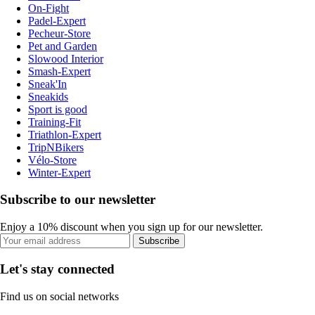
On-Fight
Padel-Expert
Pecheur-Store
Pet and Garden
Slowood Interior
Smash-Expert
Sneak'In
Sneakids
Sport is good
Training-Fit
Triathlon-Expert
TripNBikers
Vélo-Store
Winter-Expert
Subscribe to our newsletter
Enjoy a 10% discount when you sign up for our newsletter.
Subscribe
Let's stay connected
Find us on social networks