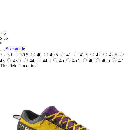
+-2
Size
*
Size guide
39
39.5
40
40.5
41
41.5
42
42.5
43
43.5
44
44.5
45
45.5
46
46.5
47
This field is required