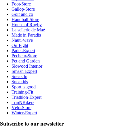
Foot-Store
Gallop-Store
Golf and co
Handball-Store
House of Rugby
La sellerie de Maé
Made in Paradis
Nauti-wave
On-Fight
Padel-Expert
Pecheur-Store
Pet and Garden
Slowood Interior
Smash-Expert
Sneak'In
Sneakids
Sport is good
Training-Fit
Triathlon-Expert
TripNBikers
Vélo-Store
Winter-Expert
Subscribe to our newsletter