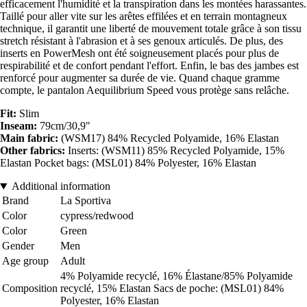
efficacement l'humidité et la transpiration dans les montées harassantes.
Taillé pour aller vite sur les arêtes effilées et en terrain montagneux
technique, il garantit une liberté de mouvement totale grâce à son tissu
stretch résistant à l'abrasion et à ses genoux articulés. De plus, des
inserts en PowerMesh ont été soigneusement placés pour plus de
respirabilité et de confort pendant l'effort. Enfin, le bas des jambes est
renforcé pour augmenter sa durée de vie. Quand chaque gramme
compte, le pantalon Aequilibrium Speed vous protège sans relâche.
Fit:
Slim
Inseam:
79cm/30,9"
Main fabric:
(WSM17) 84% Recycled Polyamide, 16% Elastan
Other fabrics:
Inserts: (WSM11) 85% Recycled Polyamide, 15%
Elastan Pocket bags: (MSL01) 84% Polyester, 16% Elastan
Additional information
Brand
La Sportiva
Color
cypress/redwood
Color
Green
Gender
Men
Age group
Adult
4% Polyamide recyclé, 16% Élastane/85% Polyamide
Composition
recyclé, 15% Elastan Sacs de poche: (MSL01) 84%
Polyester, 16% Elastan