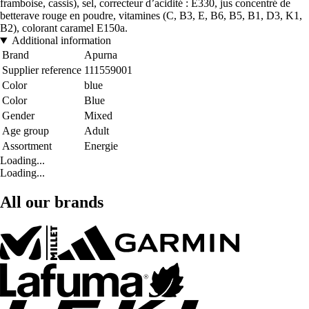
framboise, cassis), sel, correcteur d’acidité : E330, jus concentré de
betterave rouge en poudre, vitamines (C, B3, E, B6, B5, B1, D3, K1,
B2), colorant caramel E150a.
Additional information
Brand
Apurna
Supplier reference
111559001
Color
blue
Color
Blue
Gender
Mixed
Age group
Adult
Assortment
Energie
Loading...
Loading...
All our brands