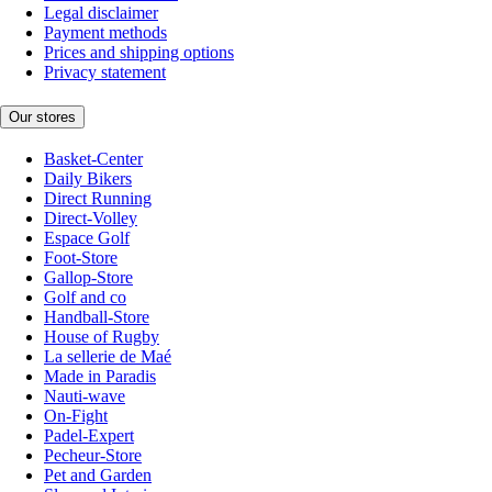
Legal disclaimer
Payment methods
Prices and shipping options
Privacy statement
Our stores
Basket-Center
Daily Bikers
Direct Running
Direct-Volley
Espace Golf
Foot-Store
Gallop-Store
Golf and co
Handball-Store
House of Rugby
La sellerie de Maé
Made in Paradis
Nauti-wave
On-Fight
Padel-Expert
Pecheur-Store
Pet and Garden