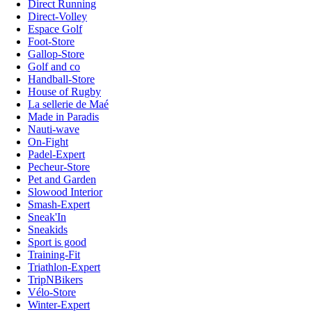
Direct Running
Direct-Volley
Espace Golf
Foot-Store
Gallop-Store
Golf and co
Handball-Store
House of Rugby
La sellerie de Maé
Made in Paradis
Nauti-wave
On-Fight
Padel-Expert
Pecheur-Store
Pet and Garden
Slowood Interior
Smash-Expert
Sneak'In
Sneakids
Sport is good
Training-Fit
Triathlon-Expert
TripNBikers
Vélo-Store
Winter-Expert